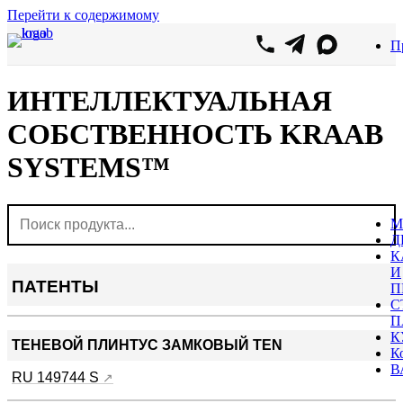
Перейти к содержимому
П
ИНТЕЛЛЕКТУАЛЬНАЯ
СОБСТВЕННОСТЬ KRAAB
SYSTEMS™
М
Д
К
И
ПАТЕНТЫ
П
С
П
К
ТЕНЕВОЙ ПЛИНТУС ЗАМКОВЫЙ TEN
К
В
RU 149744 S