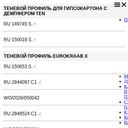
ТЕНЕВОЙ ПРОФИЛЬ ДЛЯ ГИПСОКАРТОНА С
ДЕМПФЕРОМ TEN
П
RU 149745 S
RU 150018 S
ТЕНЕВОЙ ПРОФИЛЬ EUROKRAAB X
RU 150653 S
М
Д
RU 2844097 C1
К
И
П
WO/2026/050042
С
П
К
RU 2848524 C1
К
В