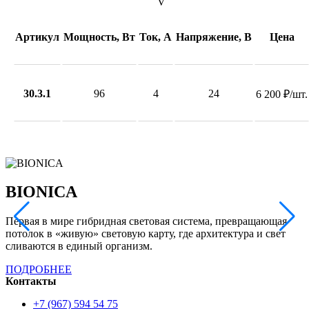
V
Артикул
Мощность, Вт
Ток, А
Напряжение, В
Цена
30.3.1
96
4
24
6 200 ₽/шт.
BIONICA
Первая в мире гибридная световая система, превращающая
Т
потолок в «живую» световую карту, где архитектура и свет
л
сливаются в единый организм.
ПОДРОБНЕЕ
Контакты
+7 (967) 594 54 75