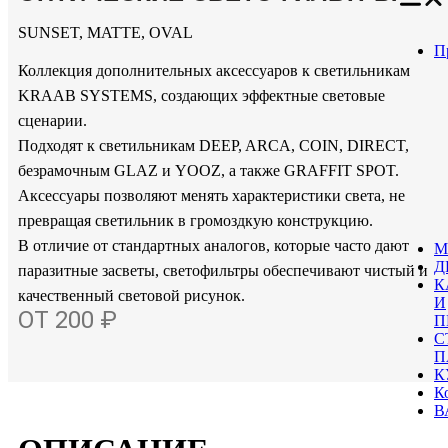
SUNSET, MATTE, OVAL
П
Коллекция дополнительных аксессуаров к светильникам
KRAAB SYSTEMS, создающих эффектные световые
сценарии.
Подходят к светильникам DEEP, ARCA, COIN, DIRECT,
безрамочным GLAZ и YOOZ, а также GRAFFIT SPOT.
Аксессуары позволяют менять характеристики света, не
превращая светильник в громоздкую конструкцию.
В отличие от стандартных аналогов, которые часто дают
М
Д
паразитные засветы, светофильтры обеспечивают чистый и
К
качественный световой рисунок.
И
ОТ 200 ₽
П
С
П
К
К
В