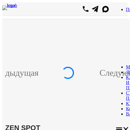
Перейти
П
к
содержимому
М
редыдущая
Следую
Д
К
И
П
С
П
К
К
В
ZEN SPOT