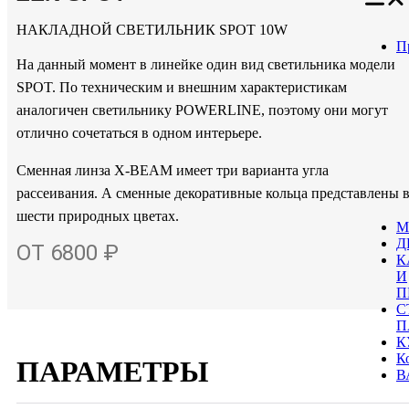
НАКЛАДНОЙ СВЕТИЛЬНИК SPOT 10W
П
На данный момент в линейке один вид светильника модели
SPOT. По техническим и внешним характеристикам
аналогичен светильнику POWERLINE, поэтому они могут
отлично сочетаться в одном интерьере.
Сменная линза X-BEAM имеет три варианта угла
рассеивания. А сменные декоративные кольца представлены 
шести природных цветах.
М
Д
ОТ 6800 ₽
К
И
П
С
П
К
К
ПАРАМЕТРЫ
В