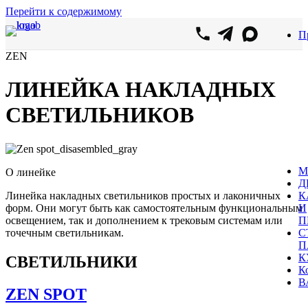
Перейти к содержимому
П
ZEN
ЛИНЕЙКА НАКЛАДНЫХ
СВЕТИЛЬНИКОВ
М
О линейке
Д
Линейка накладных светильников простых и лаконичных
К
форм. Они могут быть как самостоятельным функциональным
И
освещением, так и дополнением к трековым системам или
П
точечным светильникам.
С
П
К
СВЕТИЛЬНИКИ
К
В
ZEN SPOT