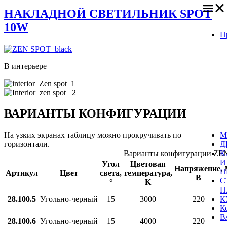
НАКЛАДНОЙ СВЕТИЛЬНИК SPOT
10W
П
В интерьере
ВАРИАНТЫ КОНФИГУРАЦИИ
М
На узких экранах таблицу можно прокручивать по
Д
горизонтали.
К
Варианты конфигурации ZE
И
Угол
Цветовая
Напряжение,
П
Артикул
Цвет
света,
температура,
В
С
°
K
П
К
28.100.5
Угольно‑черный
15
3000
220
К
В
28.100.6
Угольно‑черный
15
4000
220