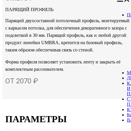
ПАРЯЩИЙ ПРОФИЛЬ
П
Парящий двухсоставной потолочный профиль, монтируемый
с каркасом потолка, для обеспечения декоративного зазора с
подсветкой в 30 мм. Парящий профиль, как и любой другой
продукт линейки UMBRA, крепится на базовый профиль,
таким образом обеспечивая связь со стеной.
Форма профиля позволяет установить ленту и закрыть её
комплектным рассеивателем.
М
Д
ОТ 2070 ₽
К
И
П
С
П
К
К
ПАРАМЕТРЫ
В