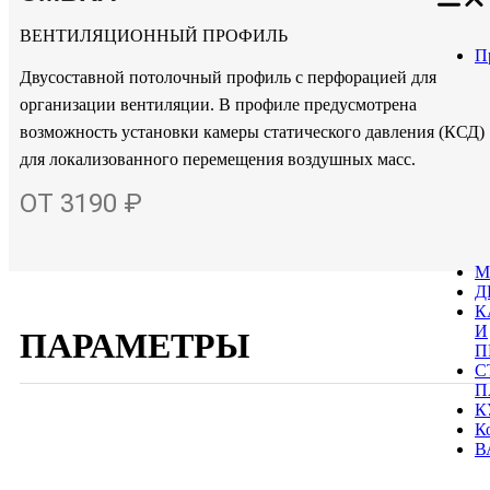
ВЕНТИЛЯЦИОННЫЙ ПРОФИЛЬ
П
Двусоставной потолочный профиль с перфорацией для
организации вентиляции. В профиле предусмотрена
возможность установки камеры статического давления (КСД)
для локализованного перемещения воздушных масс.
ОТ 3190 ₽
М
Д
К
И
ПАРАМЕТРЫ
П
С
П
К
К
В