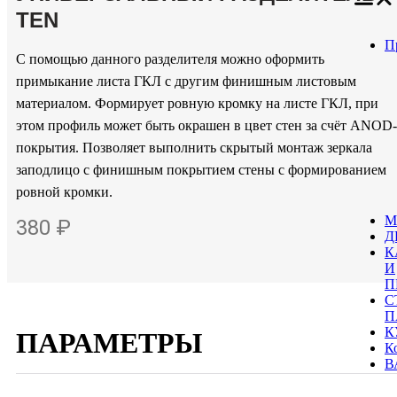
TEN
П
С помощью данного разделителя можно оформить
примыкание листа ГКЛ с другим финишным листовым
материалом. Формирует ровную кромку на листе ГКЛ, при
этом профиль может быть окрашен в цвет стен за счёт ANOD-
покрытия. Позволяет выполнить скрытый монтаж зеркала
заподлицо с финишным покрытием стены с формированием
ровной кромки.
М
380 ₽
Д
К
И
П
С
П
К
ПАРАМЕТРЫ
К
В